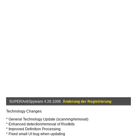
SUPERAntiSpyware 4.26.1006
Änderung der Registrierung
Technology Changes
* General Technology Update (scanning/removal)
* Enhanced detection/removal of Rootkits
* Improved Definition Processing
* Fixed small UI bug when updating