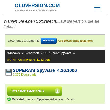
OLDVERSION.COM
NACHRICHTER IST NICHT EINFACH!
Wählen Sie einen Softwaretitel...
auf die version, die sie
lieben!
Downloads anzeigen für
Alle Downloads anzeigen
Windows
Windows
»
Sicherheit
»
SUPERAntiSpyware
»
SUPERAntiSpyware 4.26.1006
SUPERAntiSpyware 4.26.1006
9.376 Downloads
Jetzt herunterladen
Getestet:
Frei von Spyware, Adware und Viren