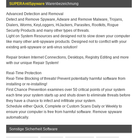
SUPERAntiSpyware
Warenbezeichnung
Advanced Detection and Removal
Detect and Remove Spyware, Adware and Remove Malware, Trojans,
Dialers, Worms, KeyLoggers, HiJackers, Parasites, Rootkits, Rogue
Security Products and many other types of threats.
Light on System Resources and designed not to slow down your computer
like many other anti-spyware products. Designed not to conflict with your
existing anti-spyware or anti-virus solution!
Repair broken Internet Connections, Desktops, Registry Editing and more
with our unique Repair System!
Real-Time Protection
Real-Time Blocking of threats! Prevent potentially harmful software from
installing or re-installing!
First Chance Prevention examines over 50 critical points of your system
each time your system starts up and shuts down to eliminate threats before
they have a chance to infect and infiltrate your system.
Schedule either Quick, Complete or Custom Scans Daily or Weekly to
ensure your computer is free from harmful software. Remove spyware
automatically.
Sonstige Sicherheit Software