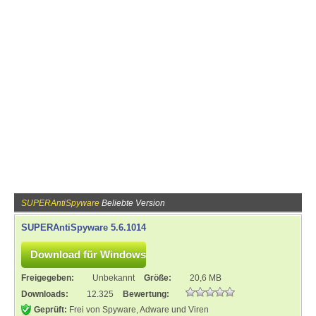
SUPERAntiSpyware
Beliebte Version
SUPERAntiSpyware 5.6.1014
Freigegeben:
Unbekannt
Größe:
20,6 MB
Downloads:
12.325
Bewertung:
Geprüft:
Frei von Spyware, Adware und Viren