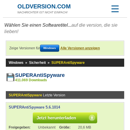
OLDVERSION.COM
NACHRICHTER IST NICHT EINFACH!
Wählen Sie einen Softwaretitel...
auf die version, die sie
lieben!
Zeige Versionen für
Alle Versionen anzeigen
Windows
Windows
»
Sicherheit
»
SUPERAntiSpyware
SUPERAntiSpyware
411.069 Downloads
SUPERAntiSpyware
Letzte Version
SUPERAntiSpyware 5.6.1014
Jetzt herunterladen
Freigegeben:
Unbekannt
Größe:
20,6 MB