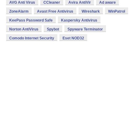
AVG Anti Virus
CCleaner
Avira AntiVir
Ad aware
ZoneAlarm
Avast Free Antivirus
Wireshark
WinPatrol
KeePass Password Safe
Kaspersky Antivirus
Norton AntiVirus
Spybot
Spyware Terminator
Comodo Internet Security
Eset NOD32