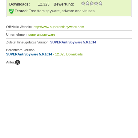
Downloads:
12.325
Bewertung:
Tested:
Free from spyware, adware and viruses
Offizielle Website:
http://www.superantispyware.com
Unternehmen:
superantispyware
Zuletzt hinzugefügte Version:
SUPERAntiSpyware 5.6.1014
Beliebteste Version:
SUPERAntiSpyware 5.6.1014
- 12.325 Downloads
Anteil: