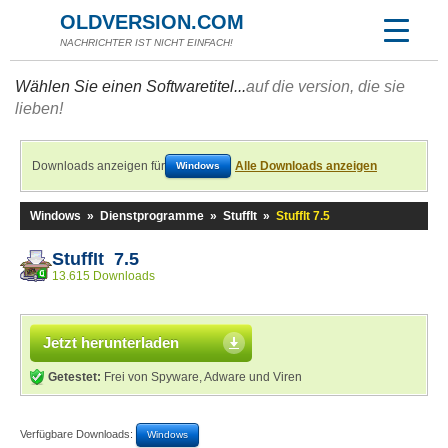
OLDVERSION.COM
NACHRICHTER IST NICHT EINFACH!
Wählen Sie einen Softwaretitel...
auf die version, die sie
lieben!
Downloads anzeigen für
Alle Downloads anzeigen
Windows
Windows
»
Dienstprogramme
»
StuffIt
»
StuffIt 7.5
StuffIt 7.5
13.615 Downloads
Jetzt herunterladen
Getestet:
Frei von Spyware, Adware und Viren
Verfügbare Downloads:
Windows