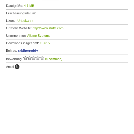
Dateigröße:
4,1 MB
Erscheinungsdatum:
Lizenz:
Unbekannt
Offizielle Website:
http://www.stuffit.com
Unternehmen:
Allume Systems
Downloads insgesamt:
13.615
Beitrag:
sridherreddy
Bewertung:
(0 stimmen)
Anteil: