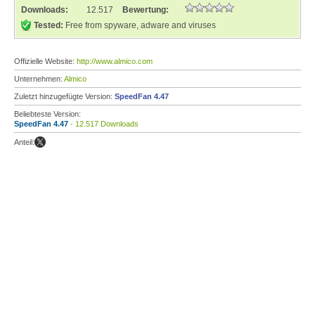
Downloads:
12.517
Bewertung:
Tested:
Free from spyware, adware and viruses
Offizielle Website:
http://www.almico.com
Unternehmen:
Almico
Zuletzt hinzugefügte Version:
SpeedFan 4.47
Beliebteste Version:
SpeedFan 4.47
- 12.517 Downloads
Anteil: