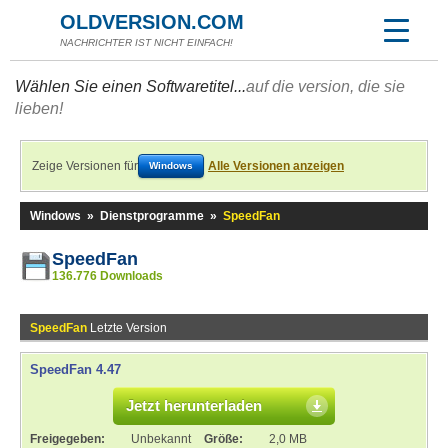
OLDVERSION.COM
NACHRICHTER IST NICHT EINFACH!
Wählen Sie einen Softwaretitel...
auf die version, die sie
lieben!
Zeige Versionen für
Alle Versionen anzeigen
Windows
Windows
»
Dienstprogramme
»
SpeedFan
SpeedFan
136.776 Downloads
SpeedFan
Letzte Version
SpeedFan 4.47
Jetzt herunterladen
Freigegeben:
Unbekannt
Größe:
2,0 MB