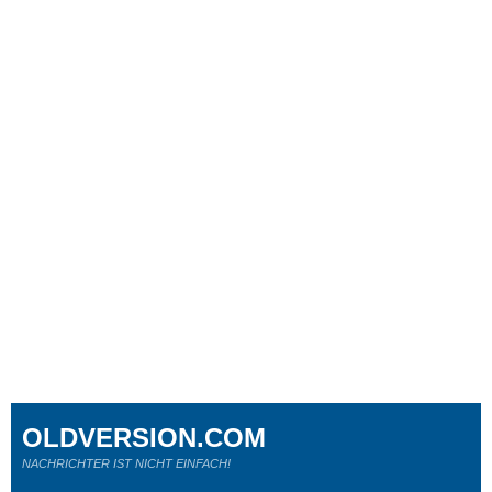
OLDVERSION.COM
NACHRICHTER IST NICHT EINFACH!