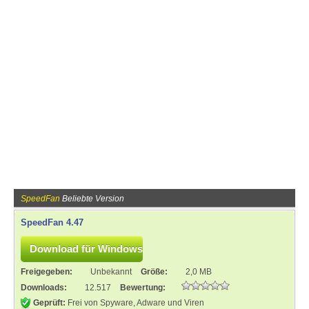
SpeedFan
Beliebte Version
SpeedFan 4.47
Freigegeben:
Unbekannt
Größe:
2,0 MB
Downloads:
12.517
Bewertung:
Geprüft:
Frei von Spyware, Adware und Viren