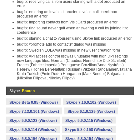
bugifx: receiving calls from users starting with a dot produced an
error
bugfix: entering an invalid character to voicemail check box
produced an error
bugfix: importing contacts from Visit Card produced an error
bugfix: ring sound never quit when answering a call by joining it to
conference
bugfix: starting a chat to yourself using Skype link produced an error
bugfix: \'promote add to contacts\' dialog was missing
bugifx: Swedish EULA was missing in new user creation form
bugfix: API access control list was unusable with high DPI settings
new language files: German (Claudius Henrichs & Dick Schiferli)
French (Fabrice Imperial) Portuguese Brazilian(Anna Nyström )
Hebrew (Ronen Ben-Naftali) Russian (Viktoria Randalainen/Tatjana
Kruti) Turkish (Emin Dede) Hungarian (Mark Bender) Bulgarian
(Nikolina Filipova, Nikolay Filipov)
Skype
Bauten
Skype Beta 0.95 (Windows)
Skype 7.16.0.102 (Windows)
Skype 7.13.0.101 (Windows)
Skype 6.1.0.129 (Windows)
Skype 5.9.0.123 (Windows)
Skype 5.9.0.115 (Windows)
Skype 5.9.0.114 (Windows)
Skype 5.8.0.158 (Windows)
Skype 5.8.0.156 (Windows)
Skype 5.8.0.154 (Windows)