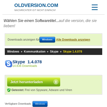
OLDVERSION.COM
NACHRICHTER IST NICHT EINFACH!
Wählen Sie einen Softwaretitel...
auf die version, die sie
lieben!
Downloads anzeigen für
Alle Downloads anzeigen
Windows
Windows
»
Kommunikation
»
Skype
»
Skype 1.4.078
Skype 1.4.078
14.836 Downloads
Jetzt herunterladen
Getestet:
Frei von Spyware, Adware und Viren
Verfügbare Downloads:
Windows