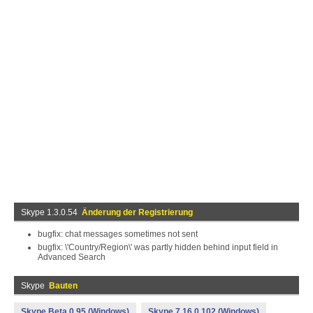
Skype 1.3.0.54
Änderung der Registrierung
bugfix: chat messages sometimes not sent
bugfix: \'Country/Region\' was partly hidden behind input field in
Advanced Search
Skype
Bauten
Skype Beta 0.95 (Windows)
Skype 7.16.0.102 (Windows)