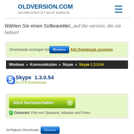
OLDVERSION.COM
NACHRICHTER IST NICHT EINFACH!
Wählen Sie einen Softwaretitel...
auf die version, die sie
lieben!
Downloads anzeigen für
Alle Downloads anzeigen
Windows
Windows
»
Kommunikation
»
Skype
»
Skype 1.3.0.54
Skype 1.3.0.54
16.478 Downloads
Jetzt herunterladen
Getestet:
Frei von Spyware, Adware und Viren
Verfügbare Downloads:
Windows