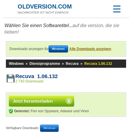
OLDVERSION.COM
NACHRICHTER IST NICHT EINFACH!
Wählen Sie einen Softwaretitel...
auf die version, die sie
lieben!
Downloads anzeigen für
Alle Downloads anzeigen
Windows
Windows
»
Dienstprogramme
»
Recuva
»
Recuva 1.06.132
Recuva 1.06.132
2.740 Downloads
Jetzt herunterladen
Getestet:
Frei von Spyware, Adware und Viren
Verfügbare Downloads:
Windows