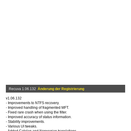
Recuva 1.06.132
Änderung der Registrierung
v1.06.132
- Improvements to NTFS recovery.
- Improved handling of fragmented MFT.
- Fixed rare crash when using the filter.
- Improved accuracy of status information.
- Stability improvements.
- Various UI tweaks.