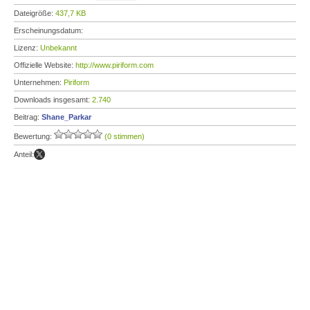
Dateigröße:
437,7 KB
Erscheinungsdatum:
Lizenz:
Unbekannt
Offizielle Website:
http://www.piriform.com
Unternehmen:
Piriform
Downloads insgesamt:
2.740
Beitrag:
Shane_Parkar
Bewertung:
(0 stimmen)
Anteil: