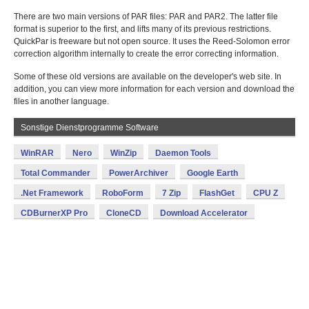
There are two main versions of PAR files: PAR and PAR2. The latter file
format is superior to the first, and lifts many of its previous restrictions.
QuickPar is freeware but not open source. It uses the Reed-Solomon error
correction algorithm internally to create the error correcting information.
Some of these old versions are available on the developer's web site. In
addition, you can view more information for each version and download the
files in another language.
Sonstige Dienstprogramme Software
WinRAR
Nero
WinZip
Daemon Tools
Total Commander
PowerArchiver
Google Earth
.Net Framework
RoboForm
7 Zip
FlashGet
CPU Z
CDBurnerXP Pro
CloneCD
Download Accelerator