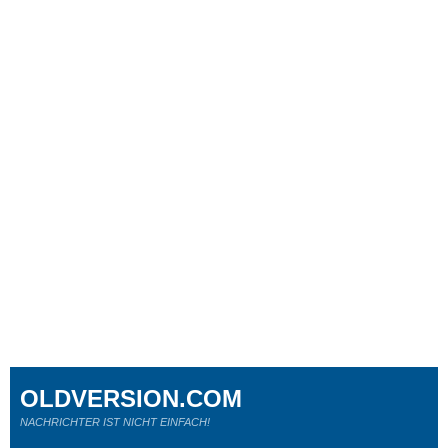
OLDVERSION.COM
NACHRICHTER IST NICHT EINFACH!