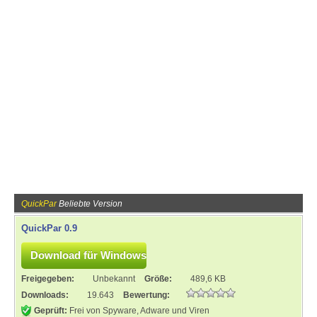
QuickPar
Beliebte Version
QuickPar 0.9
Freigegeben:
Unbekannt
Größe:
489,6 KB
Downloads:
19.643
Bewertung:
Geprüft:
Frei von Spyware, Adware und Viren