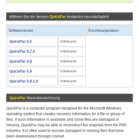
Wählen Sie die Version
QuickPar
kostenlos herunterladen!
Softwareversion
Erscheinungsdatum
QuickPar 0.5
Unbekannt
QuickPar 0.7.5
Unbekannt
QuickPar 0.8
Unbekannt
QuickPar 0.9
Unbekannt
QuickPar 0.9.1.0
Unbekannt
QuickPar
Warenbezeichnung
QuickPar is a computer program designed for the Microsoft Windows
operating system that creates recovery information for a file or group of
files. If such information is available and some files are damaged or
missing, QuickPar may be able to reconstruct the originals from the PAR
volumes. It is often used to recover damaged or missing files that have
been downloaded through Usenet.