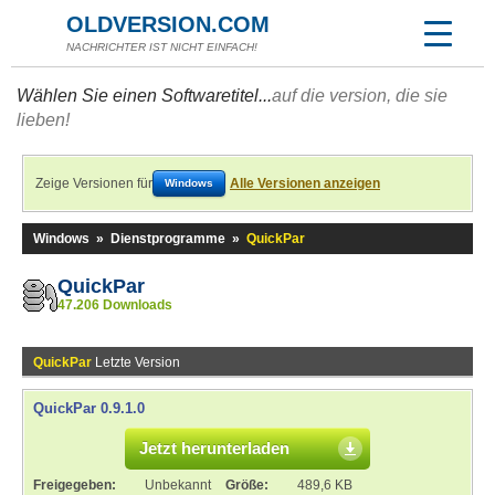
OLDVERSION.COM
NACHRICHTER IST NICHT EINFACH!
Wählen Sie einen Softwaretitel...
auf die version, die sie
lieben!
Zeige Versionen für
Alle Versionen anzeigen
Windows
Windows
»
Dienstprogramme
»
QuickPar
QuickPar
47.206 Downloads
QuickPar
Letzte Version
QuickPar 0.9.1.0
Jetzt herunterladen
Freigegeben:
Unbekannt
Größe:
489,6 KB