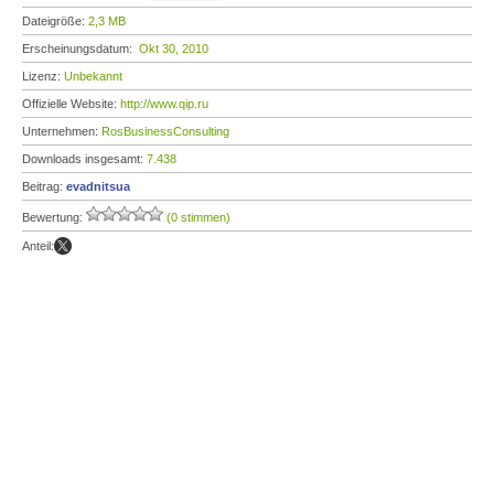
Dateigröße:
2,3 MB
Erscheinungsdatum:
Okt 30, 2010
Lizenz:
Unbekannt
Offizielle Website:
http://www.qip.ru
Unternehmen:
RosBusinessConsulting
Downloads insgesamt:
7.438
Beitrag:
evadnitsua
Bewertung:
(0 stimmen)
Anteil: