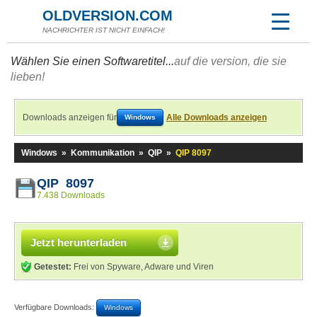
OLDVERSION.COM
NACHRICHTER IST NICHT EINFACH!
Wählen Sie einen Softwaretitel...
auf die version, die sie
lieben!
Downloads anzeigen für
Alle Downloads anzeigen
Windows
Windows
»
Kommunikation
»
QIP
»
QIP 8097
QIP 8097
7.438 Downloads
Jetzt herunterladen
Getestet:
Frei von Spyware, Adware und Viren
Verfügbare Downloads:
Windows