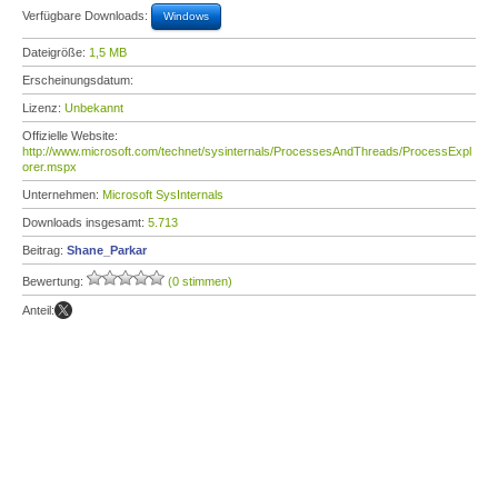
Verfügbare Downloads:
Windows
Dateigröße:
1,5 MB
Erscheinungsdatum:
Lizenz:
Unbekannt
Offizielle Website:
http://www.microsoft.com/technet/sysinternals/ProcessesAndThreads/ProcessExpl
orer.mspx
Unternehmen:
Microsoft SysInternals
Downloads insgesamt:
5.713
Beitrag:
Shane_Parkar
Bewertung:
(0 stimmen)
Anteil: