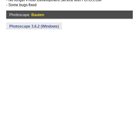
- No longer Photo Development Service with FOTO.COM
- Some bugs fixed
Photoscape
Bauten
Photoscape 3.6.2 (Windows)