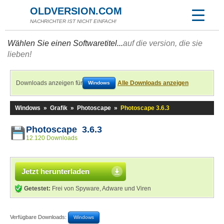
OLDVERSION.COM
NACHRICHTER IST NICHT EINFACH!
Wählen Sie einen Softwaretitel...
auf die version, die sie
lieben!
Downloads anzeigen für
Alle Downloads anzeigen
Windows
Windows
»
Grafik
»
Photoscape
»
Photoscape 3.6.3
Photoscape 3.6.3
12.120 Downloads
Jetzt herunterladen
Getestet:
Frei von Spyware, Adware und Viren
Verfügbare Downloads:
Windows