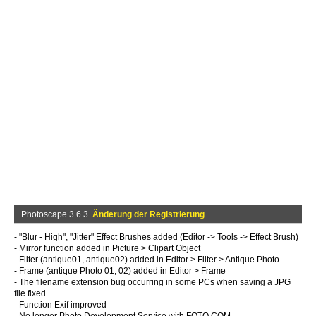
Photoscape 3.6.3
Änderung der Registrierung
- "Blur - High", "Jitter" Effect Brushes added (Editor -> Tools -> Effect Brush)
- Mirror function added in Picture > Clipart Object
- Filter (antique01, antique02) added in Editor > Filter > Antique Photo
- Frame (antique Photo 01, 02) added in Editor > Frame
- The filename extension bug occurring in some PCs when saving a JPG
file fixed
- Function Exif improved