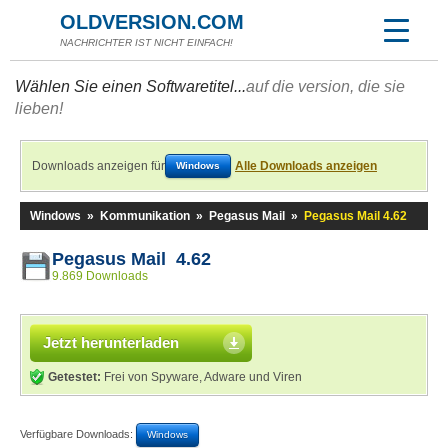
OLDVERSION.COM
NACHRICHTER IST NICHT EINFACH!
Wählen Sie einen Softwaretitel...
auf die version, die sie
lieben!
Downloads anzeigen für
Alle Downloads anzeigen
Windows
Windows
»
Kommunikation
»
Pegasus Mail
»
Pegasus Mail 4.62
Pegasus Mail 4.62
9.869 Downloads
Jetzt herunterladen
Getestet:
Frei von Spyware, Adware und Viren
Verfügbare Downloads:
Windows