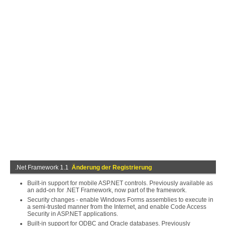
.Net Framework 1.1
Änderung der Registrierung
Built-in support for mobile ASP.NET controls. Previously available as
an add-on for .NET Framework, now part of the framework.
Security changes - enable Windows Forms assemblies to execute in
a semi-trusted manner from the Internet, and enable Code Access
Security in ASP.NET applications.
Built-in support for ODBC and Oracle databases. Previously