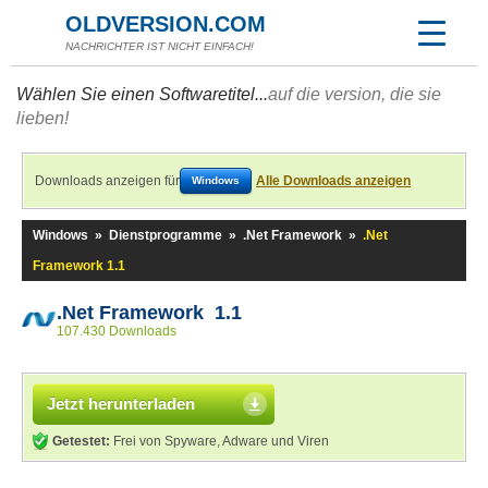
OLDVERSION.COM
NACHRICHTER IST NICHT EINFACH!
Wählen Sie einen Softwaretitel...
auf die version, die sie
lieben!
Downloads anzeigen für
Alle Downloads anzeigen
Windows
Windows
»
Dienstprogramme
»
.Net Framework
»
.Net
Framework 1.1
.Net Framework 1.1
107.430 Downloads
Jetzt herunterladen
Getestet:
Frei von Spyware, Adware und Viren