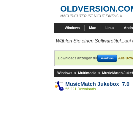
OLDVERSION.CO
NACHRICHTER IST NICHT EINFACH!
Windows
Mac
Linux
Andr
Wählen Sie einen Softwaretitel...
auf 
Downloads anzeigen für
Alle Dow
Windows
Windows
»
Multimedia
»
MusicMatch Juke
MusicMatch Jukebox 7.0
56.221 Downloads