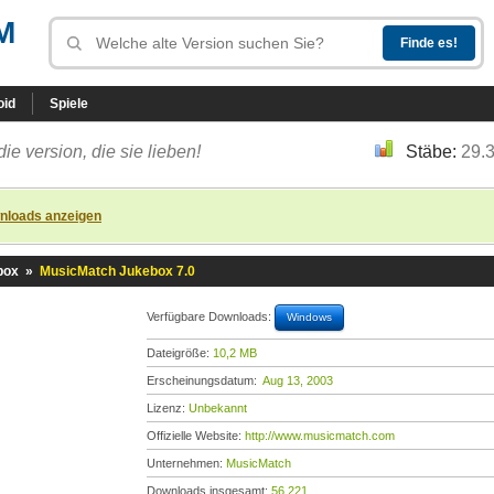
M
oid
Spiele
die version, die sie lieben!
Stäbe:
29.
nloads anzeigen
box
»
MusicMatch Jukebox 7.0
Verfügbare Downloads:
Windows
Dateigröße:
10,2 MB
Erscheinungsdatum:
Aug 13, 2003
Lizenz:
Unbekannt
Offizielle Website:
http://www.musicmatch.com
Unternehmen:
MusicMatch
Downloads insgesamt:
56.221