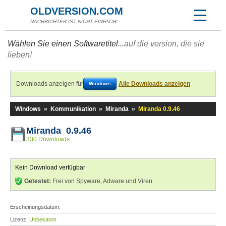
OLDVERSION.COM
NACHRICHTER IST NICHT EINFACH!
Wählen Sie einen Softwaretitel...
auf die version, die sie
lieben!
Downloads anzeigen für
Alle Downloads anzeigen
Windows
Windows
»
Kommunikation
»
Miranda
»
Miranda 0.9.46
Miranda 0.9.46
330 Downloads
Kein Download verfügbar
Getestet:
Frei von Spyware, Adware und Viren
Erscheinungsdatum:
Lizenz:
Unbekannt