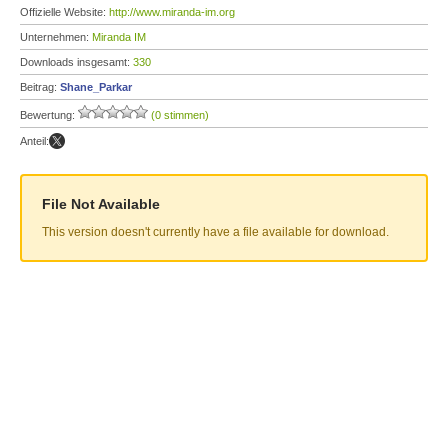
Offizielle Website:
http://www.miranda-im.org
Unternehmen:
Miranda IM
Downloads insgesamt:
330
Beitrag:
Shane_Parkar
Bewertung:
(0 stimmen)
Anteil:
File Not Available
This version doesn't currently have a file available for download.