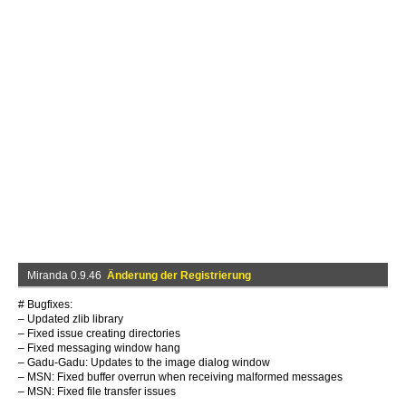
Miranda 0.9.46
Änderung der Registrierung
# Bugfixes:
– Updated zlib library
– Fixed issue creating directories
– Fixed messaging window hang
– Gadu-Gadu: Updates to the image dialog window
– MSN: Fixed buffer overrun when receiving malformed messages
– MSN: Fixed file transfer issues