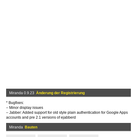
Miranda 0.9.23
Änderung der Registrierung
* Bugfixes:
– Minor display issues
– Jabber: Added support for old style plain authentication for Google Apps
accounts and pre 2.1 versions of ejabberd
Miranda
Bauten