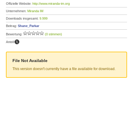
Offizielle Website:
http://www.miranda-im.org
Unternehmen:
Miranda IM
Downloads insgesamt:
9.999
Beitrag:
Shane_Parkar
Bewertung:
(0 stimmen)
Anteil:
File Not Available
This version doesn't currently have a file available for download.