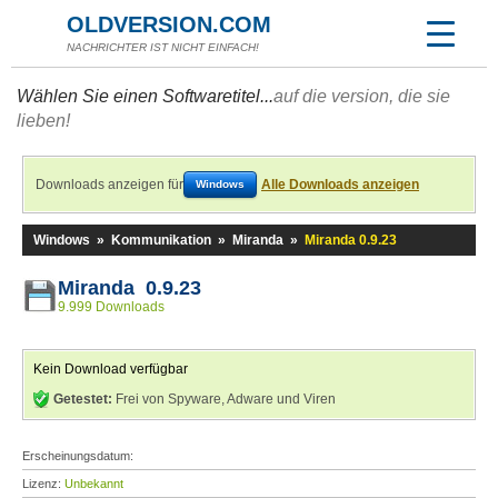
OLDVERSION.COM
NACHRICHTER IST NICHT EINFACH!
Wählen Sie einen Softwaretitel...
auf die version, die sie
lieben!
Downloads anzeigen für
Alle Downloads anzeigen
Windows
Windows
»
Kommunikation
»
Miranda
»
Miranda 0.9.23
Miranda 0.9.23
9.999 Downloads
Kein Download verfügbar
Getestet:
Frei von Spyware, Adware und Viren
Erscheinungsdatum:
Lizenz:
Unbekannt