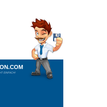
ION.COM
HT EINFACH!