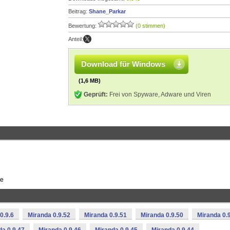
Beitrag:
Shane_Parkar
Bewertung:
(0 stimmen)
Anteil:
Download für Windows
(1,6 MB)
Geprüft:
Frei von Spyware, Adware und Viren
de
0.9.6
Miranda 0.9.52
Miranda 0.9.51
Miranda 0.9.50
Miranda 0.