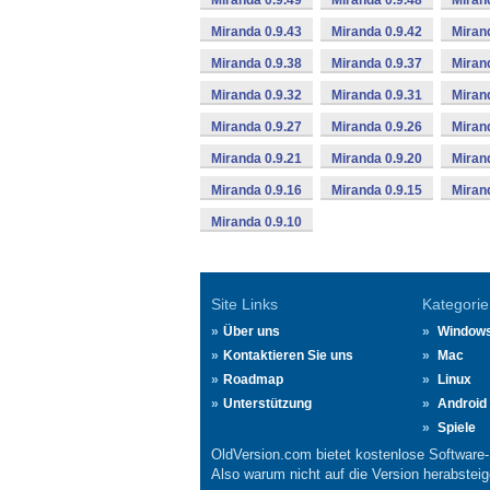
Miranda 0.9.49
Miranda 0.9.48
Miran
Miranda 0.9.43
Miranda 0.9.42
Miran
Miranda 0.9.38
Miranda 0.9.37
Miran
Miranda 0.9.32
Miranda 0.9.31
Miran
Miranda 0.9.27
Miranda 0.9.26
Miran
Miranda 0.9.21
Miranda 0.9.20
Miran
Miranda 0.9.16
Miranda 0.9.15
Miran
Miranda 0.9.10
Site Links
Kategorie
Über uns
Window
Kontaktieren Sie uns
Mac
Roadmap
Linux
Unterstützung
Android
Spiele
OldVersion.com bietet kostenlose Software
Also warum nicht auf die Version herabsteige