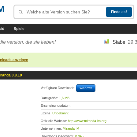
M
oid
Spiele
die version, die sie lieben!
Stäbe:
29.
nloads anzeigen
iranda 0.8.19
Verfügbare Downloads:
Windows
Dateigröße:
1,6 MB
Erscheinungsdatum:
Lizenz:
Unbekannt
Offizielle Website:
http://www.miranda-im.org
Unternehmen:
Miranda IM
Downloads insgesamt:
8.945