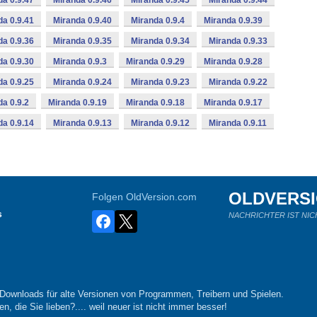
da 0.9.47
Miranda 0.9.46
Miranda 0.9.45
Miranda 0.9.44
da 0.9.41
Miranda 0.9.40
Miranda 0.9.4
Miranda 0.9.39
da 0.9.36
Miranda 0.9.35
Miranda 0.9.34
Miranda 0.9.33
da 0.9.30
Miranda 0.9.3
Miranda 0.9.29
Miranda 0.9.28
da 0.9.25
Miranda 0.9.24
Miranda 0.9.23
Miranda 0.9.22
da 0.9.2
Miranda 0.9.19
Miranda 0.9.18
Miranda 0.9.17
da 0.9.14
Miranda 0.9.13
Miranda 0.9.12
Miranda 0.9.11
OLDVERS
Folgen OldVersion.com
s
NACHRICHTER IST NIC
-Downloads für alte Versionen von Programmen, Treibern und Spielen.
n, die Sie lieben?.... weil neuer ist nicht immer besser!