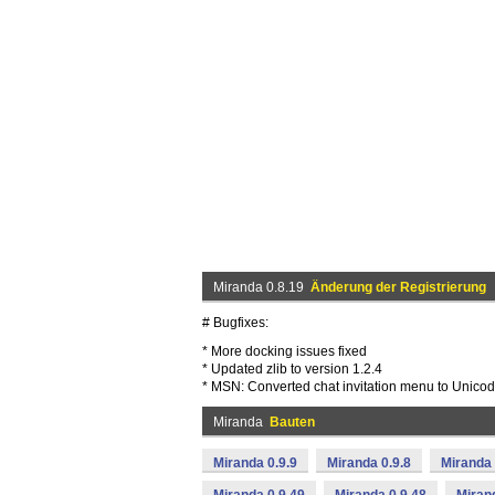
Miranda 0.8.19
Änderung der Registrierung
# Bugfixes:
* More docking issues fixed
* Updated zlib to version 1.2.4
* MSN: Converted chat invitation menu to Unico
Miranda
Bauten
Miranda 0.9.9
Miranda 0.9.8
Miranda 