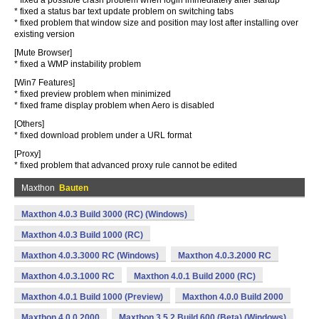
* fixed a possible crash problem when login immediately after startup
* fixed a status bar text update problem on switching tabs
* fixed problem that window size and position may lost after installing over
existing version
[Mute Browser]
* fixed a WMP instability problem
[Win7 Features]
* fixed preview problem when minimized
* fixed frame display problem when Aero is disabled
[Others]
* fixed download problem under a URL format
[Proxy]
* fixed problem that advanced proxy rule cannot be edited
Maxthon
Bauten
Maxthon 4.0.3 Build 3000 (RC) (Windows)
Maxthon 4.0.3 Build 1000 (RC)
Maxthon 4.0.3.3000 RC (Windows)
Maxthon 4.0.3.2000 RC
Maxthon 4.0.3.1000 RC
Maxthon 4.0.1 Build 2000 (RC)
Maxthon 4.0.1 Build 1000 (Preview)
Maxthon 4.0.0 Build 2000
Maxthon 4.0.0.2000
Maxthon 3.5.2 Build 600 (Beta) (Windows)