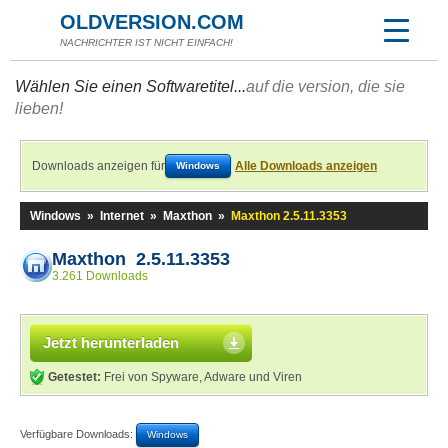
OLDVERSION.COM
NACHRICHTER IST NICHT EINFACH!
Wählen Sie einen Softwaretitel...
auf die version, die sie
lieben!
Downloads anzeigen für
Alle Downloads anzeigen
Windows
Windows
»
Internet
»
Maxthon
»
Maxthon 2.5.11.3353
Maxthon 2.5.11.3353
3.261 Downloads
Jetzt herunterladen
Getestet:
Frei von Spyware, Adware und Viren
Verfügbare Downloads:
Windows