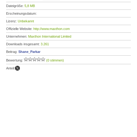
Dateigröße:
5,8 MB
Erscheinungsdatum:
Lizenz:
Unbekannt
Offizielle Website:
http://www.maxthon.com
Unternehmen:
Maxthon International Limited
Downloads insgesamt:
3.261
Beitrag:
Shane_Parkar
Bewertung:
(0 stimmen)
Anteil: