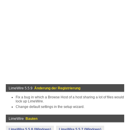
LimeWire 5.5.9
Änderung der Registrierung
Fix a bug in which a Browse Host of a host sharing a lot of files would
lock up LimeWire.
Change default settings in the setup wizard.
LimeWire
Bauten
LimeWire 5.5.8 (Windows)
LimeWire 5.5.7 (Windows)