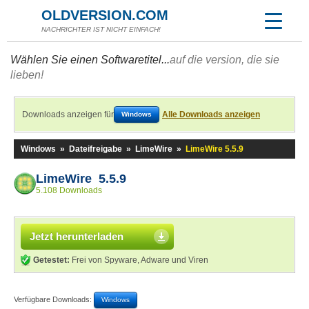
OLDVERSION.COM
NACHRICHTER IST NICHT EINFACH!
Wählen Sie einen Softwaretitel...
auf die version, die sie
lieben!
Downloads anzeigen für
Alle Downloads anzeigen
Windows
Windows
»
Dateifreigabe
»
LimeWire
»
LimeWire 5.5.9
LimeWire 5.5.9
5.108 Downloads
Jetzt herunterladen
Getestet:
Frei von Spyware, Adware und Viren
Verfügbare Downloads:
Windows