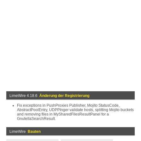
LimeWire 4.18.6
Änderung der Registrierung
Fix exceptions in PushProxies Publisher, Mojito StatusCode,
AbstractPoolEntry, UDPPInger validate hosts, splitting Mojito buckets
and removing files in MySharedFilesResultPanel for a
GnutellaSearchResult.
LimeWire
Bauten