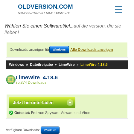
OLDVERSION.COM
NACHRICHTER IST NICHT EINFACH!
Wählen Sie einen Softwaretitel...
auf die version, die sie
lieben!
Downloads anzeigen für
Alle Downloads anzeigen
Windows
Windows
»
Dateifreigabe
»
LimeWire
»
LimeWire 4.18.6
LimeWire 4.18.6
35.374 Downloads
Jetzt herunterladen
Getestet:
Frei von Spyware, Adware und Viren
Verfügbare Downloads:
Windows