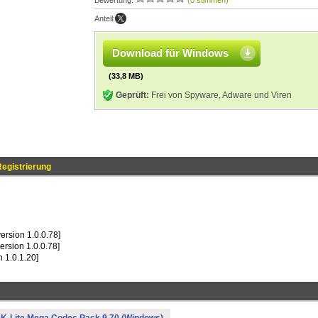
Bewertung:
(0 stimmen)
Anteil:
Download für Windows
(33,8 MB)
Geprüft:
Frei von Spyware, Adware und Viren
egistrierung
rsion 1.0.0.78]
rsion 1.0.0.78]
1.0.1.20]