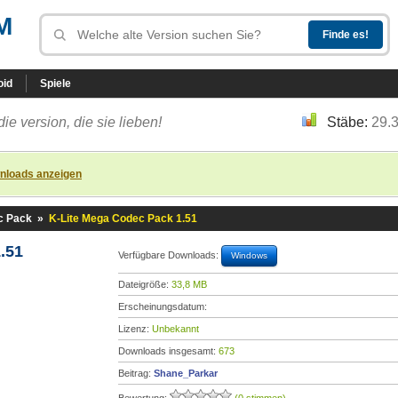
M
oid
Spiele
die version, die sie lieben!
Stäbe:
29.
nloads anzeigen
c Pack
»
K-Lite Mega Codec Pack 1.51
.51
Verfügbare Downloads:
Windows
Dateigröße:
33,8 MB
Erscheinungsdatum:
Lizenz:
Unbekannt
Downloads insgesamt:
673
Beitrag:
Shane_Parkar