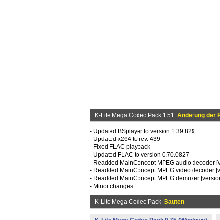
K-Lite Mega Codec Pack 1.51
Änderung der R
- Updated BSplayer to version 1.39.829
- Updated x264 to rev. 439
- Fixed FLAC playback
- Updated FLAC to version 0.70.0827
- Readded MainConcept MPEG audio decoder [ve
- Readded MainConcept MPEG video decoder [ve
- Readded MainConcept MPEG demuxer [version 
- Minor changes
K-Lite Mega Codec Pack
Bauten