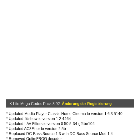
K-Lite Mega Codec Pack 8.92
Änderung der Registrierung
* Updated Media Player Classic Home Cinema to version 1.6.3.5140
* Updated ffdshow to version 1.2.4464
* Updated LAV Filters to version 0.50.5-34-gf4be104
* Updated AC3Filter to version 2.5b
* Replaced DC-Bass Source 1.3 with DC-Bass Source Mod 1.4
* Removed OptimFROG decoder