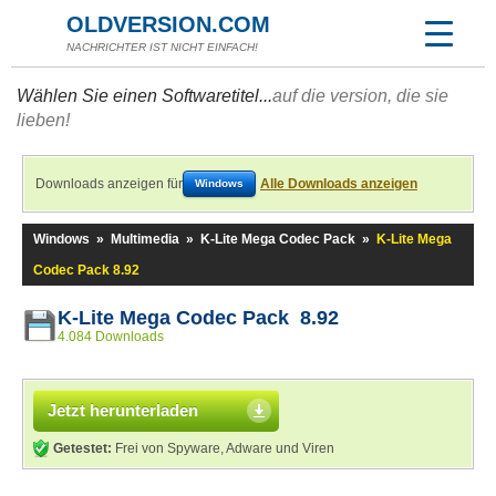
OLDVERSION.COM
NACHRICHTER IST NICHT EINFACH!
Wählen Sie einen Softwaretitel...
auf die version, die sie
lieben!
Downloads anzeigen für
Alle Downloads anzeigen
Windows
Windows
»
Multimedia
»
K-Lite Mega Codec Pack
»
K-Lite Mega
Codec Pack 8.92
K-Lite Mega Codec Pack 8.92
4.084 Downloads
Jetzt herunterladen
Getestet:
Frei von Spyware, Adware und Viren