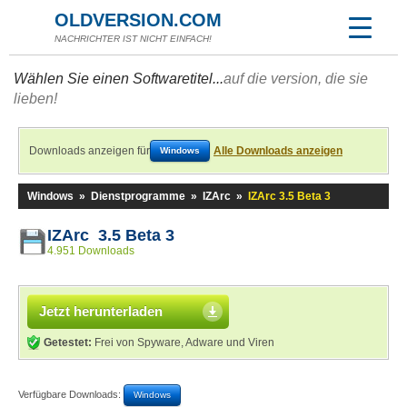
OLDVERSION.COM
NACHRICHTER IST NICHT EINFACH!
Wählen Sie einen Softwaretitel...
auf die version, die sie
lieben!
Downloads anzeigen für
Alle Downloads anzeigen
Windows
Windows
»
Dienstprogramme
»
IZArc
»
IZArc 3.5 Beta 3
IZArc 3.5 Beta 3
4.951 Downloads
Jetzt herunterladen
Getestet:
Frei von Spyware, Adware und Viren
Verfügbare Downloads:
Windows