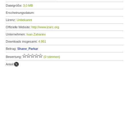
Dateigröße:
3,0 MB
Erscheinungsdatum:
Lizenz:
Unbekannt
Offizielle Website:
http://www.izarc.org
Unternehmen:
Ivan Zahariev
Downloads insgesamt:
4.951
Beitrag:
Shane_Parkar
Bewertung:
(0 stimmen)
Anteil: