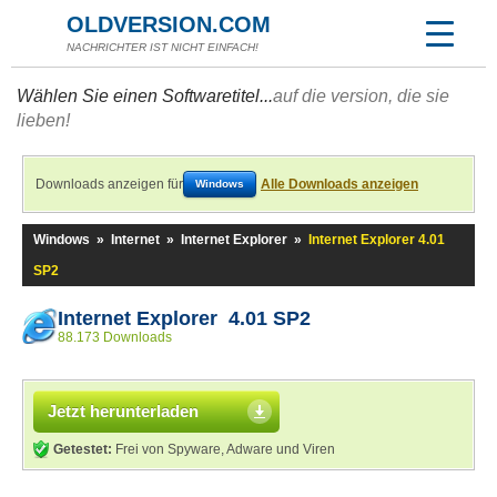
OLDVERSION.COM
NACHRICHTER IST NICHT EINFACH!
Wählen Sie einen Softwaretitel...
auf die version, die sie
lieben!
Downloads anzeigen für
Alle Downloads anzeigen
Windows
Windows
»
Internet
»
Internet Explorer
»
Internet Explorer 4.01
SP2
Internet Explorer 4.01 SP2
88.173 Downloads
Jetzt herunterladen
Getestet:
Frei von Spyware, Adware und Viren