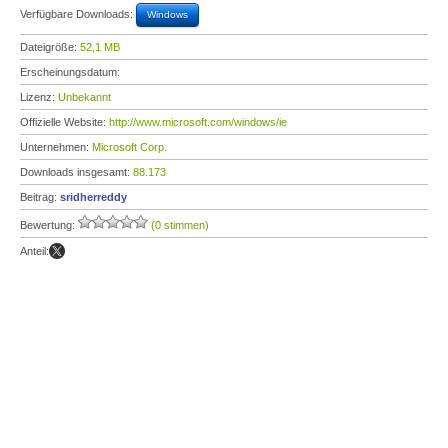
Verfügbare Downloads:
Windows
Dateigröße:
52,1 MB
Erscheinungsdatum:
Lizenz:
Unbekannt
Offizielle Website:
http://www.microsoft.com/windows/ie
Unternehmen:
Microsoft Corp.
Downloads insgesamt:
88.173
Beitrag:
sridherreddy
Bewertung:
(0 stimmen)
Anteil: