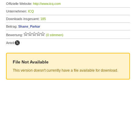
Offizielle Website:
http://www.icq.com
Unternehmen:
ICQ
Downloads insgesamt:
185
Beitrag:
Shane_Parkar
Bewertung:
(0 stimmen)
Anteil:
File Not Available
This version doesn't currently have a file available for download.