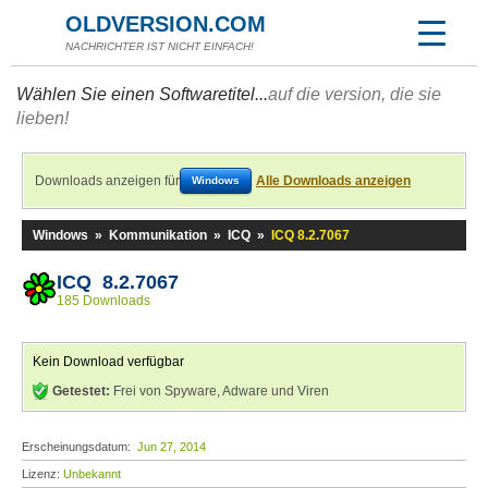
OLDVERSION.COM
NACHRICHTER IST NICHT EINFACH!
Wählen Sie einen Softwaretitel...
auf die version, die sie
lieben!
Downloads anzeigen für
Alle Downloads anzeigen
Windows
Windows
»
Kommunikation
»
ICQ
»
ICQ 8.2.7067
ICQ 8.2.7067
185 Downloads
Kein Download verfügbar
Getestet:
Frei von Spyware, Adware und Viren
Erscheinungsdatum:
Jun 27, 2014
Lizenz:
Unbekannt