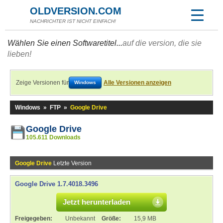
OLDVERSION.COM
NACHRICHTER IST NICHT EINFACH!
Wählen Sie einen Softwaretitel...
auf die version, die sie
lieben!
Zeige Versionen für
Alle Versionen anzeigen
Windows
Windows
»
FTP
»
Google Drive
Google Drive
105.611 Downloads
Google Drive
Letzte Version
Google Drive 1.7.4018.3496
Jetzt herunterladen
Freigegeben:
Unbekannt
Größe:
15,9 MB