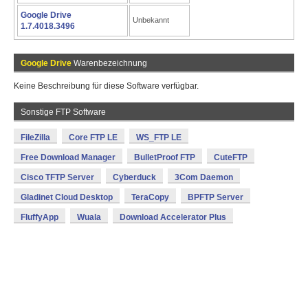
Google Drive
Unbekannt
1.7.4018.3496
Google Drive
Warenbezeichnung
Keine Beschreibung für diese Software verfügbar.
Sonstige FTP Software
FileZilla
Core FTP LE
WS_FTP LE
Free Download Manager
BulletProof FTP
CuteFTP
Cisco TFTP Server
Cyberduck
3Com Daemon
Gladinet Cloud Desktop
TeraCopy
BPFTP Server
FluffyApp
Wuala
Download Accelerator Plus