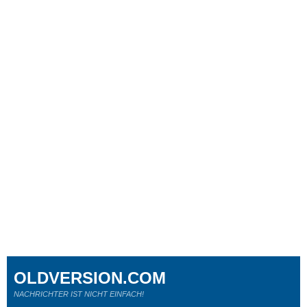
OLDVERSION.COM
NACHRICHTER IST NICHT EINFACH!