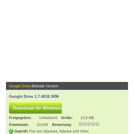
Google Drive
Beliebte Version
Google Drive 1.7.4018.3496
Freigegeben:
Unbekannt
Größe:
15,9 MB
Downloads:
33.046
Bewertung:
Geprüft:
Frei von Spyware, Adware und Viren