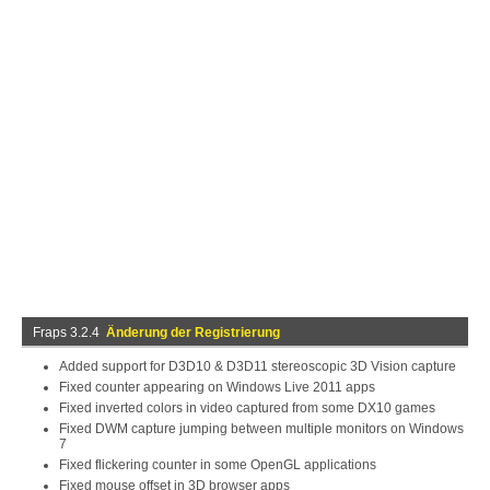
Fraps 3.2.4
Änderung der Registrierung
Added support for D3D10 & D3D11 stereoscopic 3D Vision capture
Fixed counter appearing on Windows Live 2011 apps
Fixed inverted colors in video captured from some DX10 games
Fixed DWM capture jumping between multiple monitors on Windows
7
Fixed flickering counter in some OpenGL applications
Fixed mouse offset in 3D browser apps