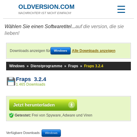
OLDVERSION.COM
NACHRICHTER IST NICHT EINFACH!
Wählen Sie einen Softwaretitel...
auf die version, die sie
lieben!
Downloads anzeigen für
Alle Downloads anzeigen
Windows
Windows
»
Dienstprogramme
»
Fraps
»
Fraps 3.2.4
Fraps 3.2.4
1.465 Downloads
Jetzt herunterladen
Getestet:
Frei von Spyware, Adware und Viren
Verfügbare Downloads:
Windows