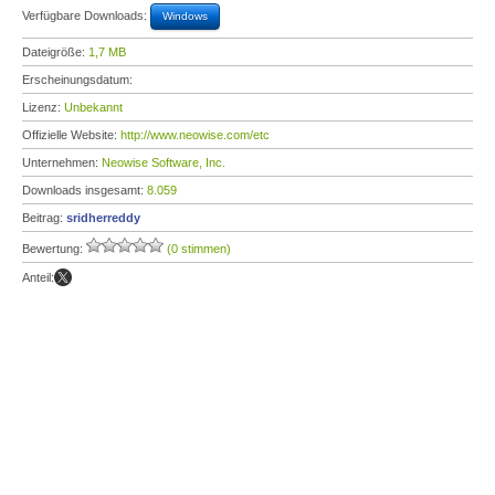
Verfügbare Downloads:
Windows
Dateigröße:
1,7 MB
Erscheinungsdatum:
Lizenz:
Unbekannt
Offizielle Website:
http://www.neowise.com/etc
Unternehmen:
Neowise Software, Inc.
Downloads insgesamt:
8.059
Beitrag:
sridherreddy
Bewertung:
(0 stimmen)
Anteil: