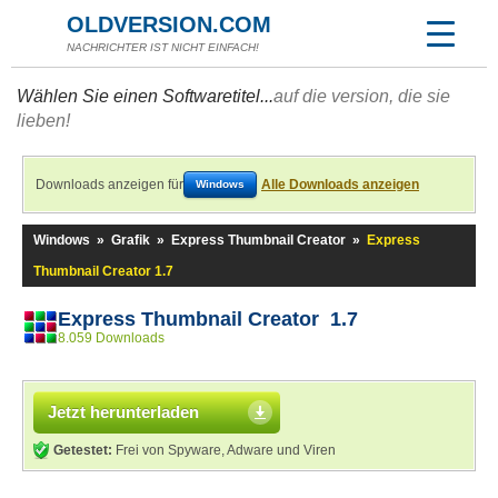
OLDVERSION.COM
NACHRICHTER IST NICHT EINFACH!
Wählen Sie einen Softwaretitel...
auf die version, die sie
lieben!
Downloads anzeigen für
Alle Downloads anzeigen
Windows
Windows
»
Grafik
»
Express Thumbnail Creator
»
Express
Thumbnail Creator 1.7
Express Thumbnail Creator 1.7
8.059 Downloads
Jetzt herunterladen
Getestet:
Frei von Spyware, Adware und Viren