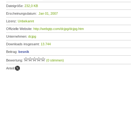
Dateigröße:
232,0 KB
Erscheinungsdatum:
Jan 01, 2007
Lizenz:
Unbekannt
Offizielle Website:
http://webgtp.com/dcjpg/dcjpg.htm
Unternehmen:
dcjpg
Downloads insgesamt:
13.744
Beitrag:
besnik
Bewertung:
(0 stimmen)
Anteil: