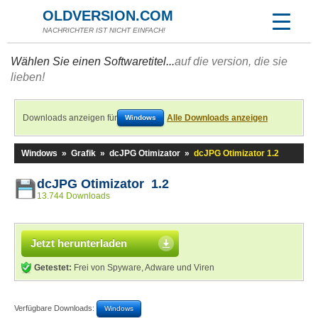
OLDVERSION.COM
NACHRICHTER IST NICHT EINFACH!
Wählen Sie einen Softwaretitel...
auf die version, die sie
lieben!
Downloads anzeigen für
Alle Downloads anzeigen
Windows
Windows
»
Grafik
»
dcJPG Otimizator
»
dcJPG Otimizator 1.2
dcJPG Otimizator 1.2
13.744 Downloads
Jetzt herunterladen
Getestet:
Frei von Spyware, Adware und Viren
Verfügbare Downloads:
Windows