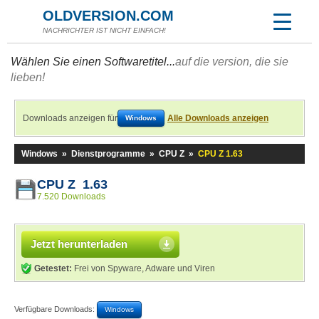
OLDVERSION.COM
NACHRICHTER IST NICHT EINFACH!
Wählen Sie einen Softwaretitel...
auf die version, die sie
lieben!
Downloads anzeigen für
Alle Downloads anzeigen
Windows
Windows
»
Dienstprogramme
»
CPU Z
»
CPU Z 1.63
CPU Z 1.63
7.520 Downloads
Jetzt herunterladen
Getestet:
Frei von Spyware, Adware und Viren
Verfügbare Downloads:
Windows