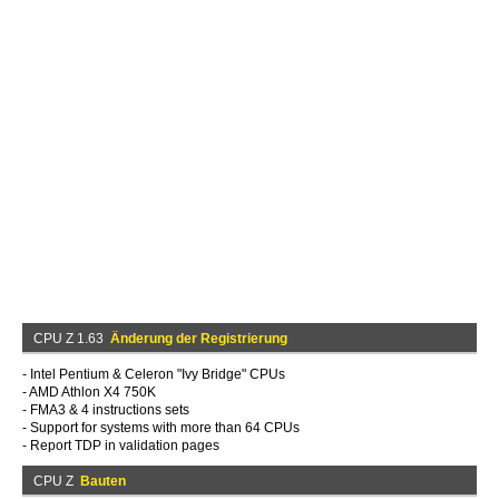
CPU Z 1.63
Änderung der Registrierung
- Intel Pentium & Celeron "Ivy Bridge" CPUs
- AMD Athlon X4 750K
- FMA3 & 4 instructions sets
- Support for systems with more than 64 CPUs
- Report TDP in validation pages
CPU Z
Bauten