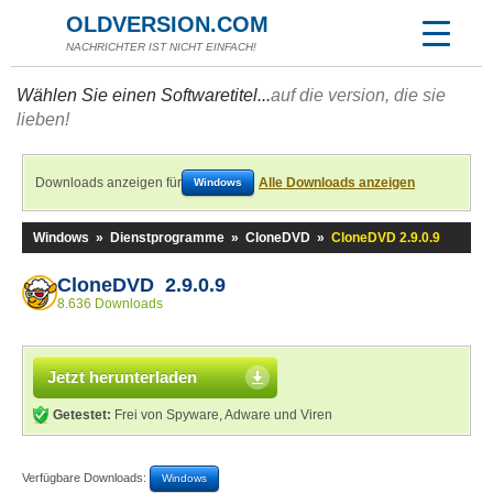
OLDVERSION.COM
NACHRICHTER IST NICHT EINFACH!
Wählen Sie einen Softwaretitel...
auf die version, die sie
lieben!
Downloads anzeigen für
Alle Downloads anzeigen
Windows
Windows
»
Dienstprogramme
»
CloneDVD
»
CloneDVD 2.9.0.9
CloneDVD 2.9.0.9
8.636 Downloads
Jetzt herunterladen
Getestet:
Frei von Spyware, Adware und Viren
Verfügbare Downloads:
Windows