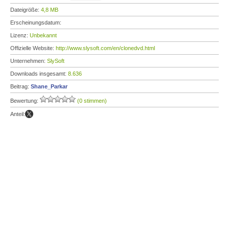
Dateigröße:
4,8 MB
Erscheinungsdatum:
Lizenz:
Unbekannt
Offizielle Website:
http://www.slysoft.com/en/clonedvd.html
Unternehmen:
SlySoft
Downloads insgesamt:
8.636
Beitrag:
Shane_Parkar
Bewertung:
(0 stimmen)
Anteil: