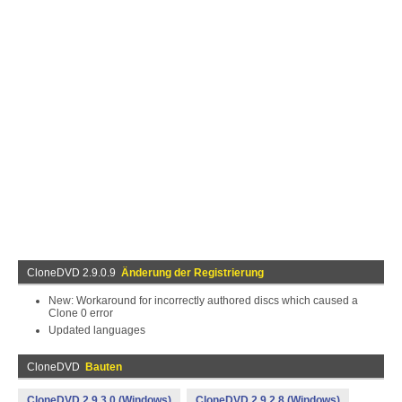
CloneDVD 2.9.0.9
Änderung der Registrierung
New: Workaround for incorrectly authored discs which caused a
Clone 0 error
Updated languages
CloneDVD
Bauten
CloneDVD 2.9.3.0 (Windows)
CloneDVD 2.9.2.8 (Windows)