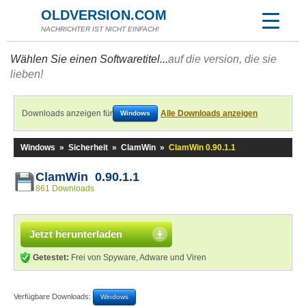
OLDVERSION.COM
NACHRICHTER IST NICHT EINFACH!
Wählen Sie einen Softwaretitel...
auf die version, die sie
lieben!
Downloads anzeigen für
Alle Downloads anzeigen
Windows
Windows
»
Sicherheit
»
ClamWin
»
ClamWin 0.90.1.1
ClamWin 0.90.1.1
861 Downloads
Jetzt herunterladen
Getestet:
Frei von Spyware, Adware und Viren
Verfügbare Downloads:
Windows