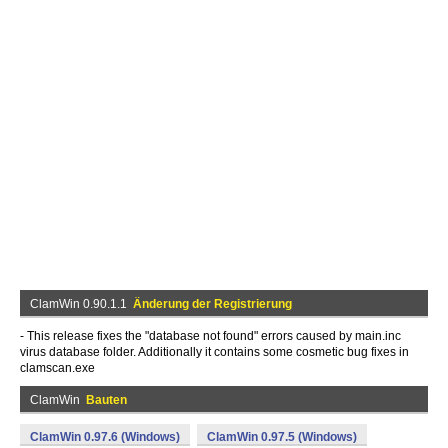
ClamWin 0.90.1.1
Änderung der Registrierung
- This release fixes the "database not found" errors caused by main.inc
virus database folder. Additionally it contains some cosmetic bug fixes in
clamscan.exe
ClamWin
Bauten
ClamWin 0.97.6 (Windows)
ClamWin 0.97.5 (Windows)