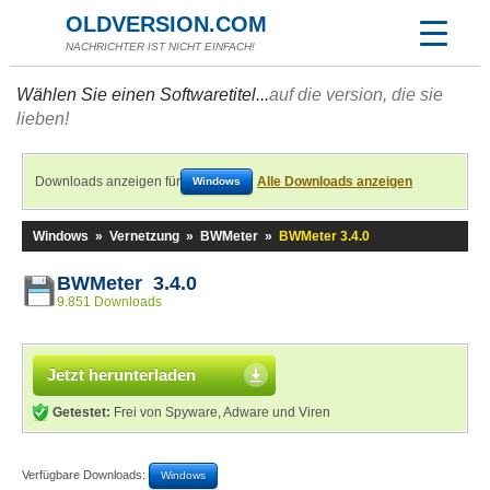
OLDVERSION.COM
NACHRICHTER IST NICHT EINFACH!
Wählen Sie einen Softwaretitel...
auf die version, die sie
lieben!
Downloads anzeigen für
Alle Downloads anzeigen
Windows
Windows
»
Vernetzung
»
BWMeter
»
BWMeter 3.4.0
BWMeter 3.4.0
9.851 Downloads
Jetzt herunterladen
Getestet:
Frei von Spyware, Adware und Viren
Verfügbare Downloads:
Windows