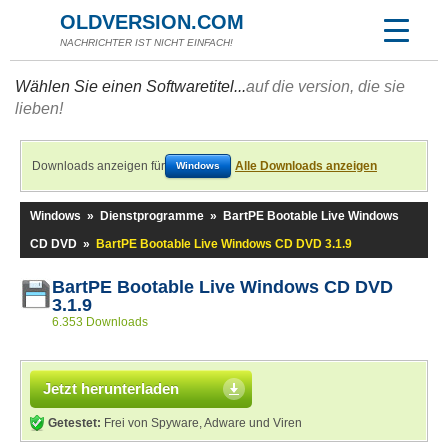
OLDVERSION.COM
NACHRICHTER IST NICHT EINFACH!
Wählen Sie einen Softwaretitel...
auf die version, die sie
lieben!
Downloads anzeigen für
Alle Downloads anzeigen
Windows
Windows
»
Dienstprogramme
»
BartPE Bootable Live Windows
CD DVD
»
BartPE Bootable Live Windows CD DVD 3.1.9
BartPE Bootable Live Windows CD DVD
3.1.9
6.353 Downloads
Jetzt herunterladen
Getestet:
Frei von Spyware, Adware und Viren