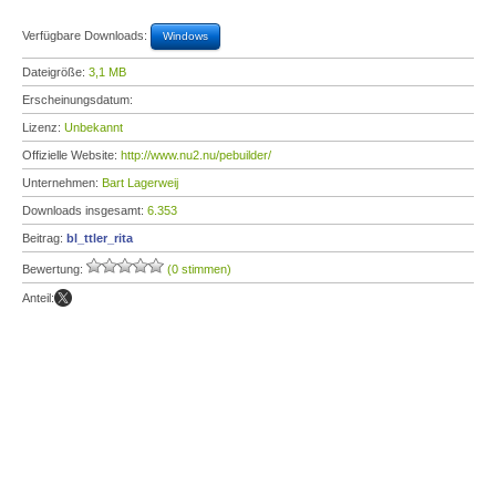
Verfügbare Downloads:
Windows
Dateigröße:
3,1 MB
Erscheinungsdatum:
Lizenz:
Unbekannt
Offizielle Website:
http://www.nu2.nu/pebuilder/
Unternehmen:
Bart Lagerweij
Downloads insgesamt:
6.353
Beitrag:
bl_ttler_rita
Bewertung:
(0 stimmen)
Anteil: