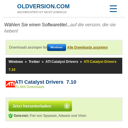
OLDVERSION.COM
NACHRICHTER IST NICHT EINFACH!
Wählen Sie einen Softwaretitel...
auf die version, die sie
lieben!
Downloads anzeigen für
Alle Downloads anzeigen
Windows
Windows
»
Treiber
»
ATI Catalyst Drivers
»
ATI Catalyst Drivers
7.10
ATI Catalyst Drivers 7.10
20.484 Downloads
Jetzt herunterladen
Getestet:
Frei von Spyware, Adware und Viren