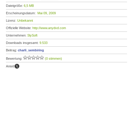
Dateigröße:
6,5 MB
Erscheinungsdatum:
Mai 09, 2009
Lizenz:
Unbekannt
Offizielle Website:
http://www.anydvd.com
Unternehmen:
SlySoft
Downloads insgesamt:
9.533
Beitrag:
charli_sembiring
Bewertung:
(0 stimmen)
Anteil: