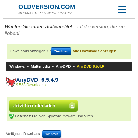
OLDVERSION.COM
NACHRICHTER IST NICHT EINFACH!
Wählen Sie einen Softwaretitel...
auf die version, die sie
lieben!
Downloads anzeigen für
Alle Downloads anzeigen
Windows
Windows
»
Multimedia
»
AnyDVD
»
AnyDVD 6.5.4.9
AnyDVD 6.5.4.9
9.533 Downloads
Jetzt herunterladen
Getestet:
Frei von Spyware, Adware und Viren
Verfügbare Downloads:
Windows