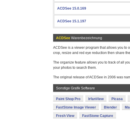
ACDSee 15.0.169
ACDSee 15.1.197
ACDSee
Warenbezeichnung
ACDSee is a viewer program that allows you to or
crop, resize and red eye reduction then share th
The organize feature allows you to track of all y
your photos to search them.
The original release of ACDSee in 2006 was na
Sonstige Grafik Software
Paint Shop Pro
IrfanView
Picasa
FastStone Image Viewer
Blender
Ma
Fresh View
FastStone Capture