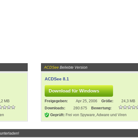
ACDSee
Beliebte Version
ACDSee 8.1
,2 MB
Freigegeben:
Apr 25, 2006
Größe:
24,3 MB
Downloads:
280.675
Bewertung:
ren
Geprüft:
Frei von Spyware, Adware und Viren
unterladen!