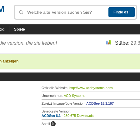
M
oid
Spiele
die version, die sie lieben!
Stäbe:
29.
n anzeigen
Offizielle Website:
http://www.acdsystems.com/
Unternehmen:
ACD Systems
Zuletzt hinzugefügte Version:
ACDSee 15.1.197
Beliebteste Version:
ACDSee 8.1
- 280.675 Downloads
Anteil: