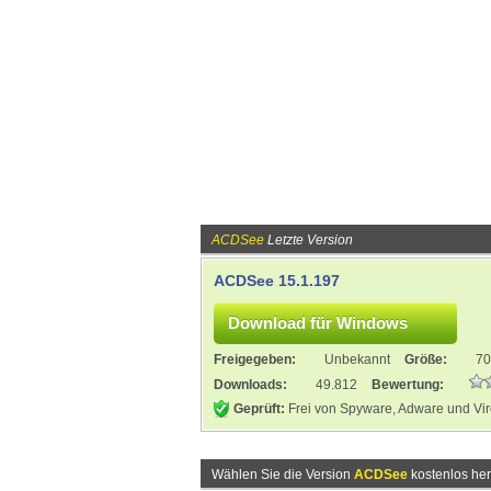
ACDSee
Letzte Version
ACDSee 15.1.197
Freigegeben:
Unbekannt
Größe:
70
Downloads:
49.812
Bewertung:
Geprüft:
Frei von Spyware, Adware und Vi
Wählen Sie die Version
ACDSee
kostenlos her