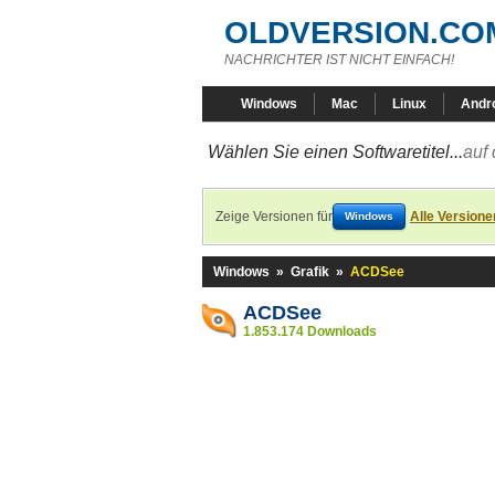
OLDVERSION.CO
NACHRICHTER IST NICHT EINFACH!
Windows
Mac
Linux
Andr
Wählen Sie einen Softwaretitel...
auf 
Zeige Versionen für
Alle Versione
Windows
Windows
»
Grafik
»
ACDSee
ACDSee
1.853.174 Downloads