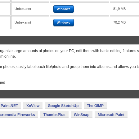
Unbekannt
81,9 MB
Windows
Unbekannt
70,2 MB
Windows
ganize large amounts of photos on your PC; edit them with basic editing features 
em online.
our photos, easily label each file/photo and group them into albums and allows you t
med
Paint.NET
XnView
Google SketchUp
The GIMP
cromedia Fireworks
ThumbsPlus
WinSnap
Microsoft Paint