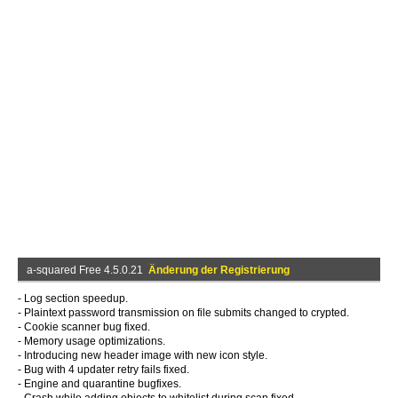
a-squared Free 4.5.0.21
Änderung der Registrierung
- Log section speedup.
- Plaintext password transmission on file submits changed to crypted.
- Cookie scanner bug fixed.
- Memory usage optimizations.
- Introducing new header image with new icon style.
- Bug with 4 updater retry fails fixed.
- Engine and quarantine bugfixes.