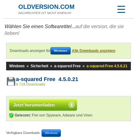
OLDVERSION.COM
NACHRICHTER IST NICHT EINFACH!
Wählen Sie einen Softwaretitel...
auf die version, die sie
lieben!
Downloads anzeigen für
Alle Downloads anzeigen
Windows
Windows
»
Sicherheit
»
a-squared Free
»
a-squared Free 4.5.0.21
a-squared Free 4.5.0.21
9.718 Downloads
Jetzt herunterladen
Getestet:
Frei von Spyware, Adware und Viren
Verfügbare Downloads:
Windows