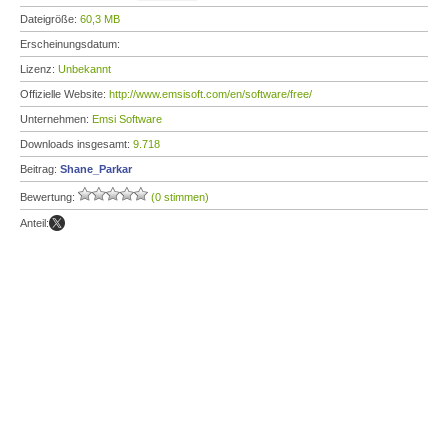
Dateigröße:
60,3 MB
Erscheinungsdatum:
Lizenz:
Unbekannt
Offizielle Website:
http://www.emsisoft.com/en/software/free/
Unternehmen:
Emsi Software
Downloads insgesamt:
9.718
Beitrag:
Shane_Parkar
Bewertung:
(0 stimmen)
Anteil: