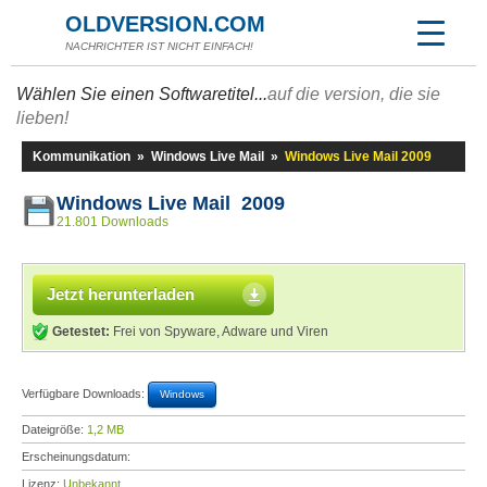
OLDVERSION.COM
NACHRICHTER IST NICHT EINFACH!
Wählen Sie einen Softwaretitel...
auf die version, die sie
lieben!
Kommunikation
»
Windows Live Mail
»
Windows Live Mail 2009
Windows Live Mail 2009
21.801 Downloads
Jetzt herunterladen
Getestet:
Frei von Spyware, Adware und Viren
Verfügbare Downloads:
Windows
Dateigröße:
1,2 MB
Erscheinungsdatum:
Lizenz:
Unbekannt