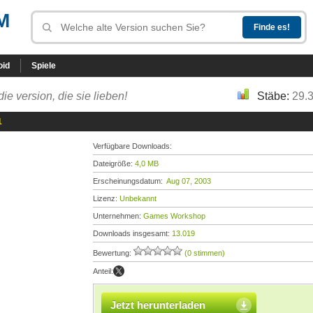
M
oid
Spiele
die version, die sie lieben!
Stäbe:
29.
1
Verfügbare Downloads:
Dateigröße:
4,0 MB
Erscheinungsdatum:
Aug 07, 2003
Lizenz:
Unbekannt
Unternehmen:
Games Workshop
Downloads insgesamt:
13.019
Bewertung:
(0 stimmen)
Anteil:
Jetzt herunterladen