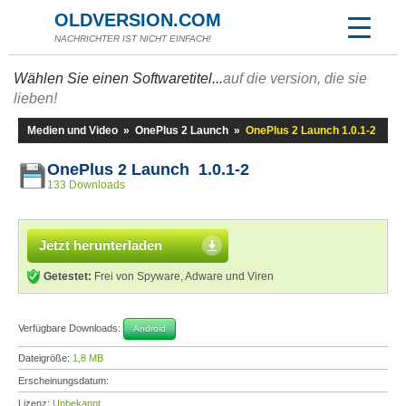
OLDVERSION.COM
NACHRICHTER IST NICHT EINFACH!
Wählen Sie einen Softwaretitel...
auf die version, die sie
lieben!
Medien und Video
»
OnePlus 2 Launch
»
OnePlus 2 Launch 1.0.1-2
OnePlus 2 Launch 1.0.1-2
133 Downloads
Jetzt herunterladen
Getestet:
Frei von Spyware, Adware und Viren
Verfügbare Downloads:
Android
Dateigröße:
1,8 MB
Erscheinungsdatum:
Lizenz:
Unbekannt