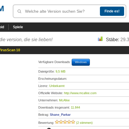
M
oid
Spiele
die version, die sie lieben!
Stäbe:
29.
irusScan 10
Verfügbare Downloads:
Windows
Dateigröße:
9,5 MB
Erscheinungsdatum:
Lizenz:
Unbekannt
Offizielle Website:
http://www.mcafee.com
Unternehmen:
McAfee
Downloads insgesamt:
11.844
Beitrag:
Shane_Parkar
Bewertung:
(2 stimmen)