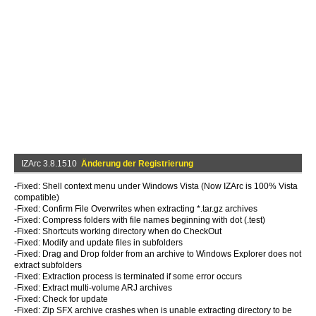
IZArc 3.8.1510
Änderung der Registrierung
-Fixed: Shell context menu under Windows Vista (Now IZArc is 100% Vista
compatible)
-Fixed: Confirm File Overwrites when extracting *.tar.gz archives
-Fixed: Compress folders with file names beginning with dot (.test)
-Fixed: Shortcuts working directory when do CheckOut
-Fixed: Modify and update files in subfolders
-Fixed: Drag and Drop folder from an archive to Windows Explorer does not
extract subfolders
-Fixed: Extraction process is terminated if some error occurs
-Fixed: Extract multi-volume ARJ archives
-Fixed: Check for update
-Fixed: Zip SFX archive crashes when is unable extracting directory to be