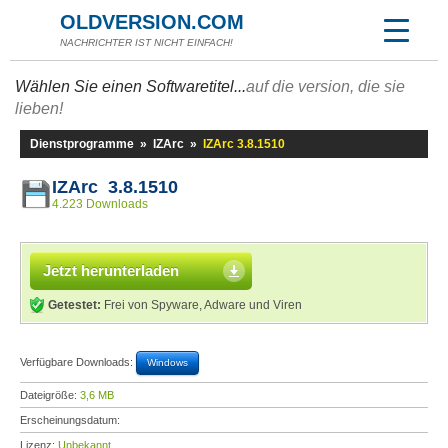
OLDVERSION.COM
NACHRICHTER IST NICHT EINFACH!
Wählen Sie einen Softwaretitel...
auf die version, die sie
lieben!
Dienstprogramme
»
IZArc
»
IZArc 3.8.1510
IZArc 3.8.1510
4.223 Downloads
Jetzt herunterladen
Getestet:
Frei von Spyware, Adware und Viren
Verfügbare Downloads:
Windows
Dateigröße:
3,6 MB
Erscheinungsdatum:
Lizenz:
Unbekannt