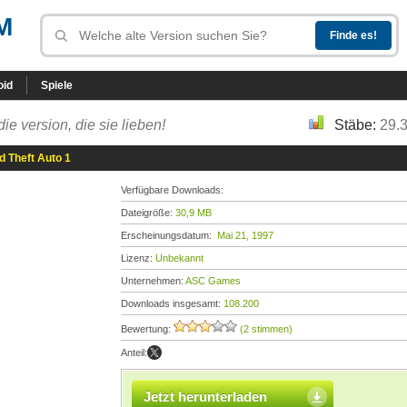
M
oid
Spiele
die version, die sie lieben!
Stäbe:
29.
d Theft Auto 1
Verfügbare Downloads:
Dateigröße:
30,9 MB
Erscheinungsdatum:
Mai 21, 1997
Lizenz:
Unbekannt
Unternehmen:
ASC Games
Downloads insgesamt:
108.200
Bewertung:
(2 stimmen)
Anteil:
Jetzt herunterladen