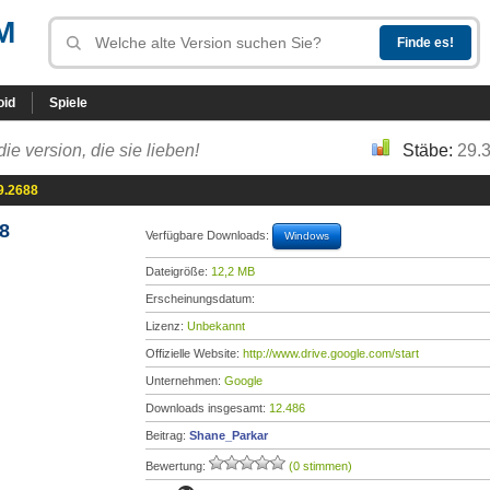
M
oid
Spiele
die version, die sie lieben!
Stäbe:
29.
9.2688
8
Verfügbare Downloads:
Windows
Dateigröße:
12,2 MB
Erscheinungsdatum:
Lizenz:
Unbekannt
Offizielle Website:
http://www.drive.google.com/start
Unternehmen:
Google
Downloads insgesamt:
12.486
Beitrag:
Shane_Parkar
Bewertung:
(0 stimmen)