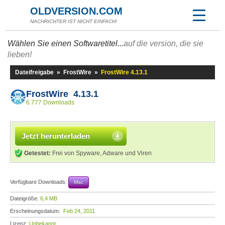
OLDVERSION.COM
NACHRICHTER IST NICHT EINFACH!
Wählen Sie einen Softwaretitel...
auf die version, die sie
lieben!
Dateifreigabe
»
FrostWire
»
FrostWire 4.13.1
FrostWire 4.13.1
6.777 Downloads
Jetzt herunterladen
Getestet:
Frei von Spyware, Adware und Viren
Verfügbare Downloads:
Mac
Dateigröße:
6,4 MB
Erscheinungsdatum:
Feb 24, 2011
Lizenz:
Unbekannt