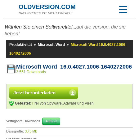
OLDVERSION.COM
NACHRICHTER IST NICHT EINFACH!
Wählen Sie einen Softwaretitel...
auf die version, die sie
lieben!
Produktivität
»
Microsoft Word
»
Microsoft Word 16.0.4027.1006-
1640272006
Microsoft Word 16.0.4027.1006-1640272006
3.551 Downloads
Jetzt herunterladen
Getestet:
Frei von Spyware, Adware und Viren
Verfügbare Downloads:
Android
Dateigröße:
38,5 MB