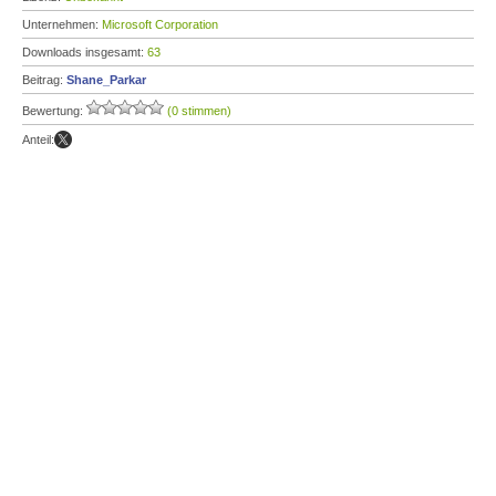
Unternehmen:
Microsoft Corporation
Downloads insgesamt:
63
Beitrag:
Shane_Parkar
Bewertung:
(0 stimmen)
Anteil: