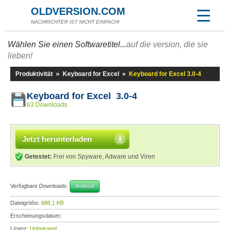
OLDVERSION.COM
NACHRICHTER IST NICHT EINFACH!
Wählen Sie einen Softwaretitel...
auf die version, die sie
lieben!
Produktivität
»
Keyboard for Excel
»
Keyboard for Excel 3.0-4
Keyboard for Excel 3.0-4
63 Downloads
Jetzt herunterladen
Getestet:
Frei von Spyware, Adware und Viren
Verfügbare Downloads:
Android
Dateigröße:
688,1 KB
Erscheinungsdatum:
Lizenz:
Unbekannt