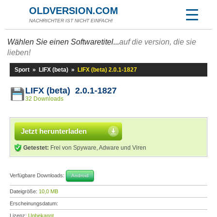
OLDVERSION.COM
NACHRICHTER IST NICHT EINFACH!
Wählen Sie einen Softwaretitel...
auf die version, die sie
lieben!
Sport
»
LIFX (beta)
»
LIFX (beta) 2.0.1-1827
LIFX (beta) 2.0.1-1827
32 Downloads
Jetzt herunterladen
Getestet:
Frei von Spyware, Adware und Viren
Verfügbare Downloads:
Android
Dateigröße:
10,0 MB
Erscheinungsdatum:
Lizenz:
Unbekannt