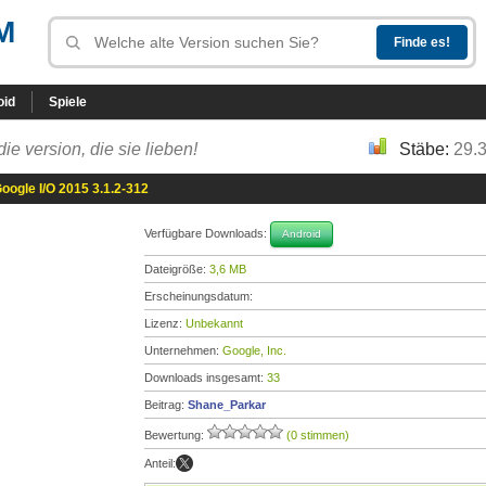
M
oid
Spiele
die version, die sie lieben!
Stäbe:
29.
oogle I/O 2015 3.1.2-312
Verfügbare Downloads:
Android
Dateigröße:
3,6 MB
Erscheinungsdatum:
Lizenz:
Unbekannt
Unternehmen:
Google, Inc.
Downloads insgesamt:
33
Beitrag:
Shane_Parkar
Bewertung:
(0 stimmen)
Anteil: